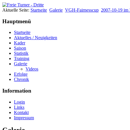
Aktuelle Seite:
Startseite
Galerie
VGH-Fairnesscup
2007-10-19 im B
Hauptmenü
Startseite
Aktuelles / Neuigkeiten
Kader
Saison
Statistik
Training
Galerie
Videos
Erfolge
Chronik
Information
Login
Links
Kontakt
Impressum
Galerie