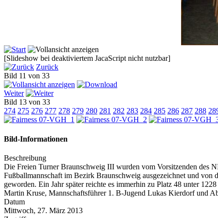
[Slideshow bei deaktiviertem JacaScript nicht nutzbar]
Zurück
Bild 11 von 33
Weiter
Bild 13 von 33
274
275
276
277
278
279
280
281
282
283
284
285
286
287
288
28
Bild-Informationen
Beschreibung
Die Freien Turner Braunschweig III wurden vom Vorsitzenden des NFV-
Fußballmannschaft im Bezirk Braunschweig ausgezeichnet und von der
geworden. Ein Jahr später reichte es immerhin zu Platz 48 unter 1228
Martin Kruse, Mannschaftsführer 1. B-Jugend Lukas Kierdorf und Abt
Datum
Mittwoch, 27. März 2013